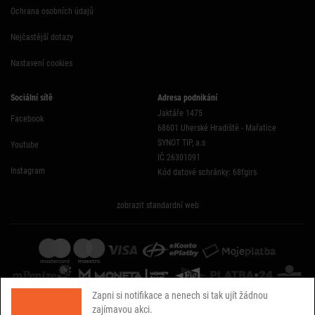
Ochrana osobních údajů
Nejčastější dotazy
Nastavení cookies
Sociální sítě
Adresa podnikání
Jaktáře 1475
Facebook
68601 Uherské Hradiště - Mařatice
SYNOT TIP, a.s
Youtube
IČ 26301091
Instagram
Kód datové schránky: 68fgirs
zobrazit standardní web
Zapni si notifikace a nenech si tak ujít žádnou
zajímavou akci.