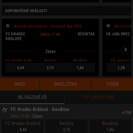
DOPORUČENÉ UDÁLOSTI
Mezinárodní klubové / Evropská liga UEFA
FC HRADEC
BESIKTAS
FK JABLONEC
DNES 17:00
KRÁLOVÉ
Zápas
FC Hradec Králové
Remíza
Besiktas
FK Jablonec
4,44
3,75
1,86
1,28
DNES
DNES,ZÍTRA
TÝDEN
NEJSÁZENĚJŠÍ
TOP ZÁPASY DNE
FC Hradec Králové - Besiktas
+
198
-
Zápas
Dnes 17:00
FC Hradec Králové
Remíza
Besiktas
4,44
3,75
1,86