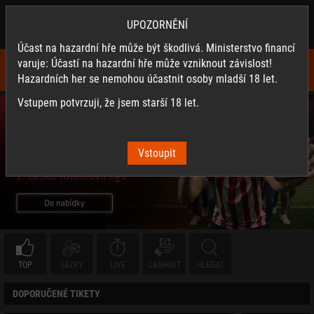
SYNOTTIP.CZ
×
UPOZORNĚNÍ
Nainstalovat
Stahuj naši appku a využívej její výhody.
Účast na hazardní hře může být škodlivá. Ministerstvo financí
varuje: Účastí na hazardní hře může vzniknout závislost!
Hazardních her se nemohou účastnit osoby mladší 18 let.
Vstupem potvrzuji, že jsem starší 18 let.
Vstoupit
TOP
SÁZKY
LIVE
CASHOUT
HLEDAT
DOPORUČENÉ TIKETY