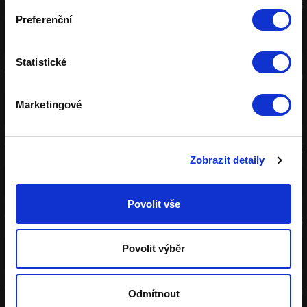
+
195
-
Zápas
Dnes 18:00
Preferenční
FC Thun
Remíza
Víkingur Reykjavík
1,52
4,66
5,61
Statistické
Braga - FC Dinamo Minsk
+
190
-
Zápas
Dnes 18:30
Braga
Remíza
FC Dinamo Minsk
Marketingové
1,12
7,94
22,26
FC Lugano - NSÍ Runavík
+
192
-
Zápas
Dnes 18:30
Zobrazit detaily
FC Lugano
Remíza
NSÍ Runavík
1,10
9,23
22,36
Povolit vše
Benfica - Heart of Midlothian
+
195
-
Zápas
Dnes 19:00
Benfica
Remíza
Heart of Midlothian
Povolit výběr
1,10
9,84
20,43
Slavia Praha - FK Pardubice
+
199
Odmítnout
-
Zápas
09.08. 13:00