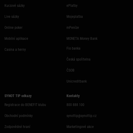
Kurzové sázky
ePlatby
Live sázky
Mojeplatba
Online poker
mPeníze
Mobilní aplikace
MONETA Money Bank
Fio banka
Casina a herny
Česká spořitelna
ČSOB
Unicreditbank
SYNOT TIP odkazy
Kontakty
Registrace do BENEFIT klubu
800 888 100
Obchodní podmínky
synottip@synottip.cz
Zodpovědné hraní
Marketingové akce