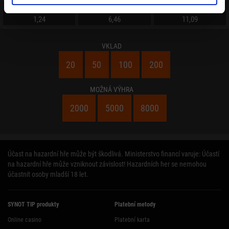
Slavia Praha
Remíza
FK Pardubice
1,24
6,46
11,09
VKLAD
20
50
100
200
MOŽNÁ VÝHRA
2000
5000
8000
Účast na hazardní hře může být škodlivá. Ministerstvo financí varuje: Účastí
na hazardní hře může vzniknout závislost! Hazardních her se nemohou
účastnit osoby mladší 18 let.
SYNOT TIP produkty
Platební metody
Online casino
Platební karta