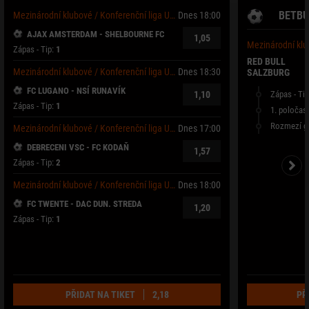
BETBU
Mezinárodní klubové / Konferenční liga UEFA
Dnes 18:00
AJAX AMSTERDAM
-
SHELBOURNE FC
1,05
Mezinárodní klu
Zápas
-
Tip
:
1
RED BULL
Mezinárodní klubové / Konferenční liga UEFA
Dnes 18:30
SALZBURG
FC LUGANO
-
NSÍ RUNAVÍK
Zápas
-
Tip
1,10
Zápas
-
Tip
:
1
1. poločas 
Rozmezí g
Mezinárodní klubové / Konferenční liga UEFA
Dnes 17:00
DEBRECENI VSC
-
FC KODAŇ
1,57
Zápas
-
Tip
:
2
Mezinárodní klubové / Konferenční liga UEFA
Dnes 18:00
FC TWENTE
-
DAC DUN. STREDA
1,20
Zápas
-
Tip
:
1
PŘIDAT NA TIKET
2,18
PŘ