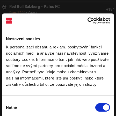
Red Bull Salzburg - Pafos FC
+
194
-
Zápas
Dnes 17:00
Red Bull Salzburg
Remíza
Pafos FC
1,51
4,55
5,90
Lech Poznaň - KÍ Klaksvík
+
193
Nastavení cookies
-
Zápas
Dnes 17:00
Lech Poznaň
Remíza
KÍ Klaksvík
K personalizaci obsahu a reklam, poskytování funkcí
1,16
7,96
16,55
sociálních médií a analýze naší návštěvnosti využíváme
soubory cookie. Informace o tom, jak náš web používáte,
FC Twente - DAC Dun. Streda
+
193
sdílíme se svými partnery pro sociální média, inzerci a
-
Zápas
Dnes 18:00
analýzy. Partneři tyto údaje mohou zkombinovat s
FC Twente
Remíza
DAC Dun. Streda
dalšími informacemi, které jste jim poskytli nebo které
1,20
7,70
13,26
získali v důsledku toho, že používáte jejich služby.
Ajax Amsterdam - Shelbourne FC
+
191
-
Zápas
Dnes 18:00
Ajax Amsterdam
Remíza
Shelbourne FC
Výběr
1,05
12,08
35,44
Nutné
souhlasu
FC Thun - Víkingur Reykjavík