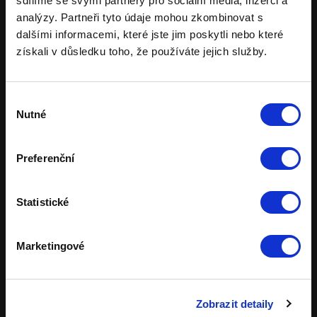
sdílíme se svými partnery pro sociální média, inzerci a
analýzy. Partneři tyto údaje mohou zkombinovat s
Online poker
mPeníze
dalšími informacemi, které jste jim poskytli nebo které
získali v důsledku toho, že používáte jejich služby.
Mobilní aplikace
MONETA Money Bank
Fio banka
Casina a herny
Výběr
Česká spořitelna
Nutné
souhlasu
ČSOB
Unicreditbank
Preferenční
SYNOT TIP odkazy
Kontakty
Statistické
Registrace do BENEFIT klubu
800 888 100
Obchodní podmínky
synottip@synottip.cz
Marketingové
Zodpovědné hraní
Marketingové akce
Ochrana osobních údajů
Zobrazit detaily
Nejčastější dotazy