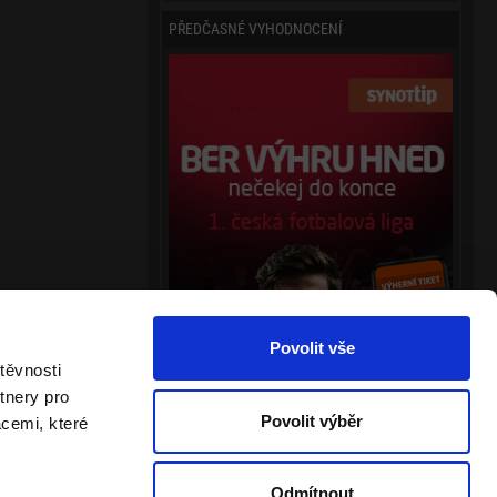
PŘEDČASNÉ VYHODNOCENÍ
Povolit vše
těvnosti
tnery pro
Povolit výběr
acemi, které
Odmítnout