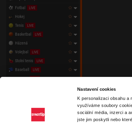
Fotbal
LIVE
Hokej
Tenis
LIVE
Basketbal
LIVE
Házená
Volejbal
LIVE
Stolní tenis
LIVE
Baseball
LIVE
E-sporty
LIVE
eFotbal
LIVE
Nastavení cookies
eBasketbal
K personalizaci obsahu a 
Americký fotbal
využíváme soubory cookie.
sociální média, inzerci a 
Australský fotbal
jste jim poskytli nebo kter
Badminton
Basketbal 3x3